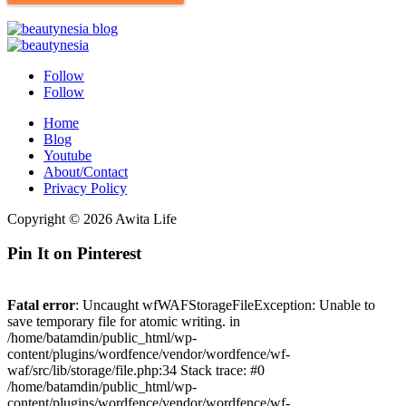
Follow
Follow
Home
Blog
Youtube
About/Contact
Privacy Policy
Copyright © 2026 Awita Life
Pin It on Pinterest
Fatal error
: Uncaught wfWAFStorageFileException: Unable to
save temporary file for atomic writing. in
/home/batamdin/public_html/wp-
content/plugins/wordfence/vendor/wordfence/wf-
waf/src/lib/storage/file.php:34 Stack trace: #0
/home/batamdin/public_html/wp-
content/plugins/wordfence/vendor/wordfence/wf-