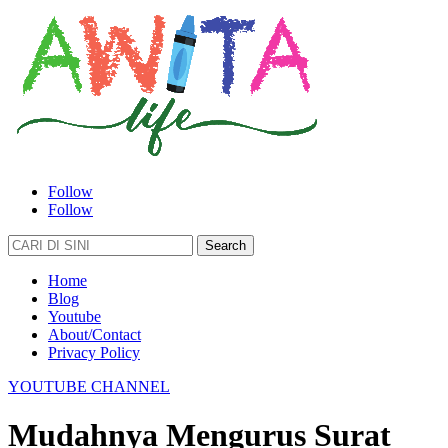
Follow
Follow
Search
for:
Home
Blog
Youtube
About/Contact
Privacy Policy
YOUTUBE CHANNEL
Mudahnya Mengurus Surat