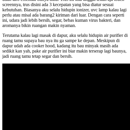
screennya, trus disini ada 3 kecepatan yang bisa diatur sesuai
kebutuhan. Biasanya aku selalu hidupin ionizer, uvc lamp kalau lagi
perlu atau misal ada barang2 kiriman dari luar. Dengan cara seperti
ini, udara jadi lebih bersih, segar, bebas kuman virus bakteri, dan
aromanya bikin ruangan makin nyaman.
Terutama kalau lagi masak di dapur, aku selalu hidupin air purifier di
ruang tamu supaya bau nya itu ga sampe ke depan. Meskipun di
dapur udah ada cooker hood, kadang itu bau minyak masih ada
sedikit kan yah, pake air purifier ini biar makin terserap lagi baunya,
jadi ruang tamu tetap segar dan bersih.