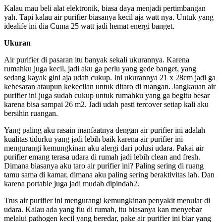
Kalau mau beli alat elektronik, biasa daya menjadi pertimbangan
yah. Tapi kalau air purifier biasanya kecil aja watt nya. Untuk yang
idealife ini dia Cuma 25 watt jadi hemat energi banget.
Ukuran
Air purifier di pasaran itu banyak sekali ukurannya. Karena
rumahku juga kecil, jadi aku ga perlu yang gede banget, yang
sedang kayak gini aja udah cukup. Ini ukurannya 21 x 28cm jadi ga
kebesaran ataupun kekecilan untuk ditaro di ruangan. Jangkauan air
purifier ini juga sudah cukup untuk rumahku yang ga begitu besar
karena bisa sampai 26 m2. Jadi udah pasti tercover setiap kali aku
bersihin ruangan.
Yang paling aku rasain manfaatnya dengan air purifier ini adalah
kualitas tidurku yang jadi lebih baik karena air purifier ini
mengurangi kemungkinan aku alergi dari polusi udara. Pakai air
purifier emang terasa udara di rumah jadi lebih clean and fresh.
Dimana biasanya aku taro air purifier ini? Paling sering di ruang
tamu sama di kamar, dimana aku paling sering beraktivitas lah. Dan
karena portable juga jadi mudah dipindah2.
Trus air purifier ini mengurangi kemungkinan penyakit menular di
udara. Kalau ada yang flu di rumah, itu biasanya kan menyebar
melalui pathogen kecil yang beredar, pake air purifier ini biar yang