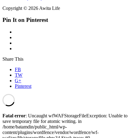
Copyright © 2026 Awita Life
Pin It on Pinterest
Share This
FB
TW
G+
Pinterest
Fatal error
: Uncaught wfWAFStorageFileException: Unable to
save temporary file for atomic writing. in
/home/batamdin/public_html/wp-
content/plugins/wordfence/vendor/wordfence/wf-
waf/src/lib/storage/file.php:34 Stack trace: #0