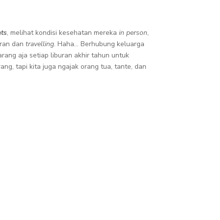
nts
, melihat kondisi kesehatan mereka
in person
,
neran dan
travelling
. Haha… Berhubung keluarga
ang aja setiap liburan akhir tahun untuk
g, tapi kita juga ngajak orang tua, tante, dan