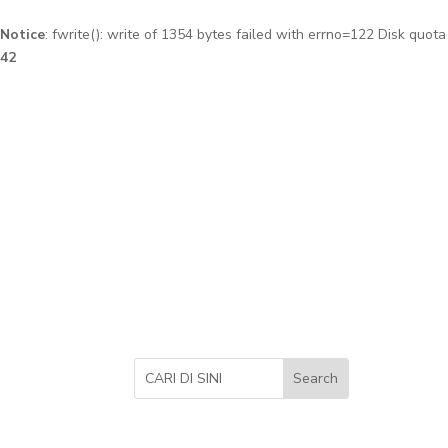
Notice
: fwrite(): write of 1354 bytes failed with errno=122 Disk quot
42