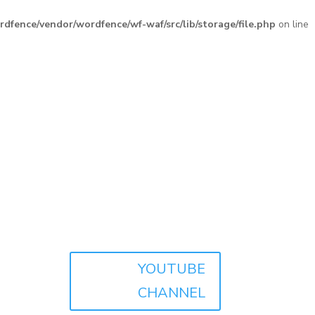
fence/vendor/wordfence/wf-waf/src/lib/storage/file.php
on line
YOUTUBE
CHANNEL