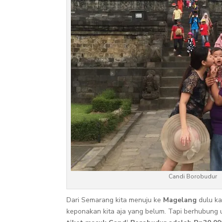
Candi Borobudur
Dari Semarang kita menuju ke
Magelang
dulu k
keponakan kita aja yang belum. Tapi berhubung u