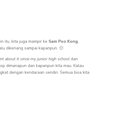
n itu, kita juga mampir ke
Sam Poo Kong
,
alu dikenang sampai kapanpun. 🙂
t about it since my junior high school
dan
 stop dimanapun dan kapanpun kita mau. Kalau
angkat dengan kendaraan sendiri. Semua bisa kita