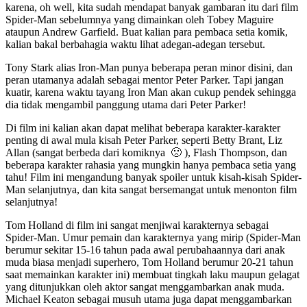
karena, oh well, kita sudah mendapat banyak gambaran itu dari film
Spider-Man sebelumnya yang dimainkan oleh Tobey Maguire
ataupun Andrew Garfield. Buat kalian para pembaca setia komik,
kalian bakal berbahagia waktu lihat adegan-adegan tersebut.
Tony Stark alias Iron-Man punya beberapa peran minor disini, dan
peran utamanya adalah sebagai mentor Peter Parker. Tapi jangan
kuatir, karena waktu tayang Iron Man akan cukup pendek sehingga
dia tidak mengambil panggung utama dari Peter Parker!
Di film ini kalian akan dapat melihat beberapa karakter-karakter
penting di awal mula kisah Peter Parker, seperti Betty Brant, Liz
Allan (sangat berbeda dari komiknya 🙁 ), Flash Thompson, dan
beberapa karakter rahasia yang mungkin hanya pembaca setia yang
tahu! Film ini mengandung banyak spoiler untuk kisah-kisah Spider-
Man selanjutnya, dan kita sangat bersemangat untuk menonton film
selanjutnya!
Tom Holland di film ini sangat menjiwai karakternya sebagai
Spider-Man. Umur pemain dan karakternya yang mirip (Spider-Man
berumur sekitar 15-16 tahun pada awal perubahaannya dari anak
muda biasa menjadi superhero, Tom Holland berumur 20-21 tahun
saat memainkan karakter ini) membuat tingkah laku maupun gelagat
yang ditunjukkan oleh aktor sangat menggambarkan anak muda.
Michael Keaton sebagai musuh utama juga dapat menggambarkan