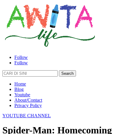
Follow
Follow
Search
for:
Home
Blog
Youtube
About/Contact
Privacy Policy
YOUTUBE CHANNEL
Spider-Man: Homecoming