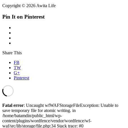
Copyright © 2026 Awita Life
Pin It on Pinterest
Share This
FB
TW
G+
Pinterest
Fatal error
: Uncaught wfWAFStorageFileException: Unable to
save temporary file for atomic writing. in
/home/batamdin/public_html/wp-
content/plugins/wordfence/vendor/wordfence/wf-
waf/src/lib/storage/file.php:34 Stack trace: #0