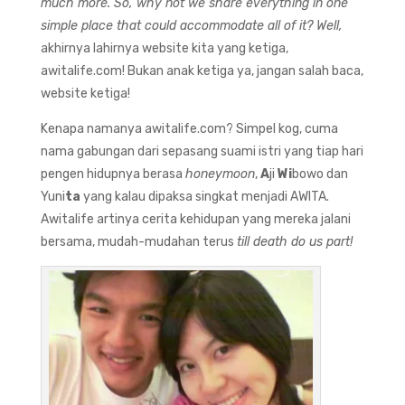
much more. So, why not we share everything in one
simple place that could accommodate all of it? Well,
akhirnya lahirnya website kita yang ketiga,
awitalife.com! Bukan anak ketiga ya, jangan salah baca,
website ketiga!
Kenapa namanya awitalife.com? Simpel kog, cuma
nama gabungan dari sepasang suami istri yang tiap hari
pengen hidupnya berasa
honeymoon
,
A
ji
Wi
bowo dan
Yuni
ta
yang kalau dipaksa singkat menjadi AWITA.
Awitalife artinya cerita kehidupan yang mereka jalani
bersama, mudah-mudahan terus
till death do us part!