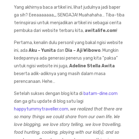
Yang akhirnya baca artikel ini, lihat judulnya jadi baper
ga sih? Eeeaaaaaaa,,, SENGAJA! Muahahaha… Tiba-tiba
terinspirasi untuk menjadikan artikel ini sebagai cerita
pembuka dari website terbaru kita,
awitalife.com
!
Pertama, kenalin dulu personil yang bakal ngisi website
ini, ada
Aku – Yunita
dan
Dia – Aji Wibowo
. Mungkin
kedepannya ada generasi penerus yang kita “paksa”
untuk ngisi website ini juga,
Adeline Stella Awita
beserta adik-adiknya yang masih dalam masa
perencanaan. Hehe…
Setelah sukses dengan blog kita di
batam-dine.com
dan ga gitu update di blog satu lagi
happytummytraveller.com
,
we realized that there are
so many things we could share from our own life. We
love blogging, we love story telling, we love travelling,
food hunting, cooking, playing with our kid(s), and so