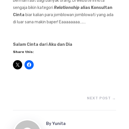
bermanfaat bagi banyak orang. Di website ini kita
sengaja bikin kategori
Relationship
alias Konsultan
Cinta
biar kalian para jomblowan jomblowati yang ada
di luar sana makin baper! Eaaaaaaaa….…
Salam Cinta dari Aku dan Dia
Share this:
NEXT POST
→
By
Yunita